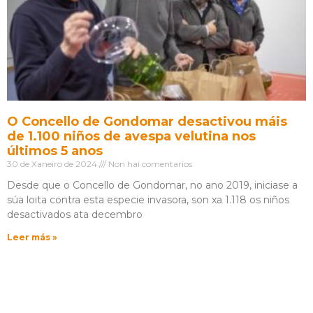
O Concello de Gondomar desactivou máis
de 1.100 niños de avespa velutina nos
últimos 5 anos
30 de Xaneiro de 2024
Non hai comentarios
Desde que o Concello de Gondomar, no ano 2019, iniciase a
súa loita contra esta especie invasora, son xa 1.118 os niños
desactivados ata decembro
Leer más »