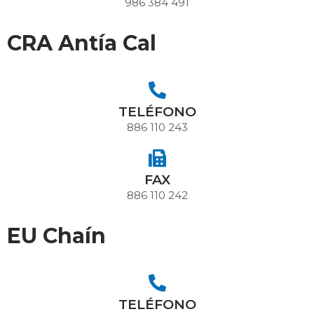
986 384 491
CRA Antía Cal
TELÉFONO
886 110 243
FAX
886 110 242
EU Chaín
TELÉFONO