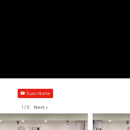
Suscríbete
Next
»
1
/
5