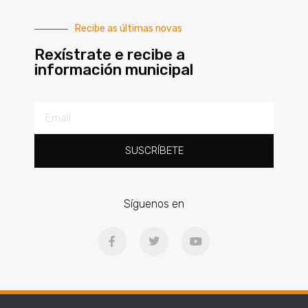
Recibe as últimas novas
Rexístrate e recibe a
información municipal
SUSCRÍBETE
Síguenos en
Ⓒ2025 | Concello de Gondomar | Praza Doctor Latino Salgueiro, 1, 36380