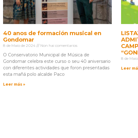
40 anos de formación musical en
LIST
Gondomar
ADMI
CAMP
8 de Maio de 2024
Non hai comentarios
“GON
O Conservatorio Municipal de Música de
8 de Mai
Gondomar celebra este curso o seu 40 aniversario
con diferentes actividades que foron presentadas
Leer má
esta mañá polo alcalde Paco
Leer más »