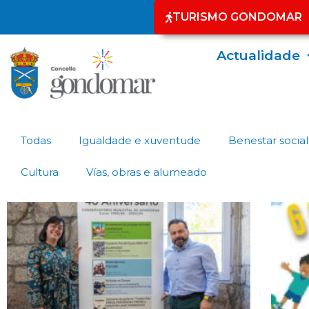
TURISMO GONDOMAR
Actualidade
Todas
Igualdade e xuventude
Benestar social
Cultura
Vías, obras e alumeado