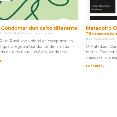
a Gondomar dun xeito diferente
Matadoiro C
“Showcookin
sto de 2024
Non hai comentarios
8 de Agosto de 202
Reto Rural, xogo dixital de escapismo ao
bre, que chegou a Gondomar de man da
O Matadoiro Cland
ría de turismo foi un éxito. Aínda tes
portas. Este venr
maridaxe moi esp
s »
Leer más »