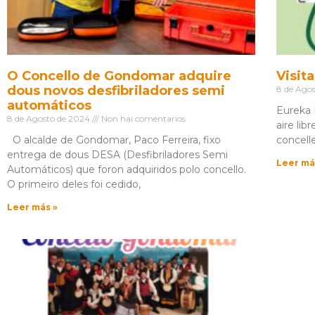
O Concello de Gondomar adquire
Visit
dous novos desfibriladores semi
8 de Ago
automáticos
Eureka 
8 de Agosto de 2024
Non hai comentarios
aire li
O alcalde de Gondomar, Paco Ferreira, fixo
concelle
entrega de dous DESA (Desfibriladores Semi
Leer má
Automáticos) que foron adquiridos polo concello.
O primeiro deles foi cedido,
Leer más »