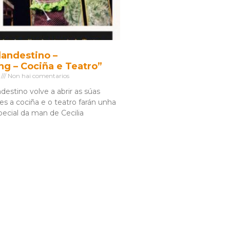
landestino –
g – Cociña e Teatro”
4
Non hai comentarios
estino volve a abrir as súas
es a cociña e o teatro farán unha
ecial da man de Cecilia