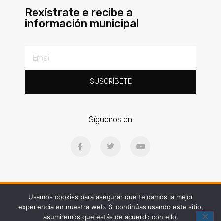
Rexístrate e recibe a
información municipal
SUSCRÍBETE
Síguenos en
Ⓒ2025 | Concello de Gondomar | Praza Doctor Latino Salgueiro, 1, 36380
Usamos cookies para asegurar que te damos la mejor
experiencia en nuestra web. Si continúas usando este sitio,
Web diseñada por People and Brand
asumiremos que estás de acuerdo con ello.