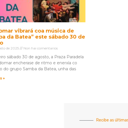
mar vibrará coa música de
a da Batea” este sábado 30 de
to
osto de 2025
Non hai comentarios
iro sábado 30 de agosto, a Praza Paradela
omar encherase de ritmo e enerxía co
o do grupo Samba da Batea, unha das
s »
Recibe as última