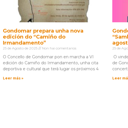
Gondomar prepara unha nova
Gondo
edición do “Camiño do
“Samb
Irmandamento”
agos
25 de Agosto de 2025
Non hai comentarios
25 de Ag
O Concello de Gondomar pon en marcha a VI
O vinde
edición do Camiño do Irmandamento, unha cita
de Gond
deportiva e cultural que terá lugar os próximos 4
concert
Leer más »
Leer má