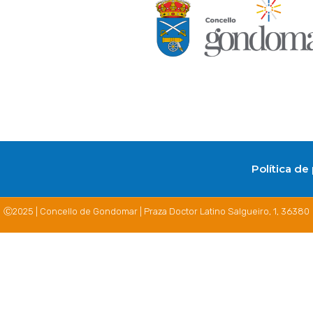
Política de
Ⓒ2025 | Concello de Gondomar | Praza Doctor Latino Salgueiro, 1, 36380