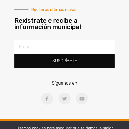
Recibe as últimas novas
Rexístrate e recibe a
información municipal
SUSCRÍBETE
Síguenos en
Ⓒ2025 | Concello de Gondomar | Praza Doctor Latino Salgueiro, 1, 36380
Usamos cookies para asegurar que te damos la mejor