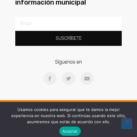
información municipal
SUSCRÍBETE
Síguenos en
Ⓒ2025 | Concello de Gondomar | Praza Doctor Latino Salgueiro, 1, 36380
Usamos cookies para asegurar que te damos la mejor
experiencia en nuestra web. Si continúas usando este sitio,
Web diseñada por People and Brand
asumiremos que estás de acuerdo con ello.
Aceptar
Algúns dereitos reservados © 2025