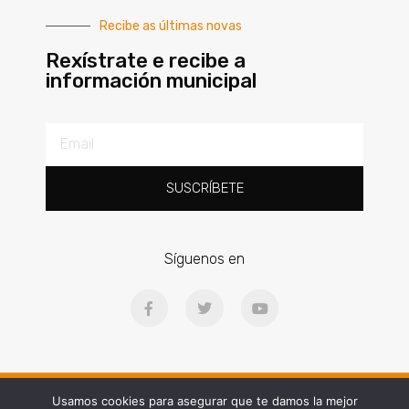
Recibe as últimas novas
Rexístrate e recibe a
información municipal
SUSCRÍBETE
Síguenos en
Ⓒ2025 | Concello de Gondomar | Praza Doctor Latino Salgueiro, 1, 36380
Usamos cookies para asegurar que te damos la mejor