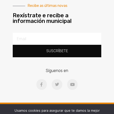
Recibe as últimas novas
Rexístrate e recibe a
información municipal
SUSCRÍBETE
Síguenos en
Ⓒ2025 | Concello de Gondomar | Praza Doctor Latino Salgueiro, 1, 36380
Usamos cookies para asegurar que te damos la mejor