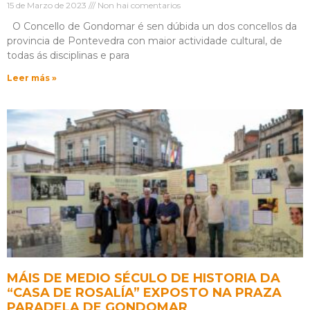
15 de Marzo de 2023
Non hai comentarios
O Concello de Gondomar é sen dúbida un dos concellos da
provincia de Pontevedra con maior actividade cultural, de
todas ás disciplinas e para
Leer más »
MÁIS DE MEDIO SÉCULO DE HISTORIA DA
“CASA DE ROSALÍA” EXPOSTO NA PRAZA
PARADELA DE GONDOMAR