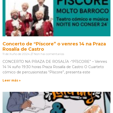
Concerto de “Píscore” o venres 14 na Praza
Rosalía de Castro
11 de Xuño de 2024
Non hai comentarios
CONCERTO NA PRAZA DE ROSALÍA -“PÍSCORE” – Venres
14 14 xuño 19:30 horas Praza Rosalía de Castro O Cuarteto
cómico de percusionistas “Píscore”, presenta este
Leer más »