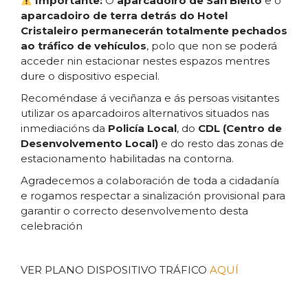
Importante:
O
aparcadoiro de San Bieito
e o
aparcadoiro de terra detrás do Hotel
Cristaleiro permanecerán totalmente pechados
ao tráfico de vehículos
, polo que non se poderá
acceder nin estacionar nestes espazos mentres
dure o dispositivo especial.
Recoméndase á veciñanza e ás persoas visitantes
utilizar os aparcadoiros alternativos situados nas
inmediacións da
Policía Local
, do
CDL (Centro de
Desenvolvemento Local)
e do resto das zonas de
estacionamento habilitadas na contorna.
Agradecemos a colaboración de toda a cidadanía
e rogamos respectar a sinalización provisional para
garantir o correcto desenvolvemento desta
celebración
VER PLANO DISPOSITIVO TRÁFICO
AQUÍ