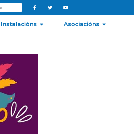
Instalacións
Asociacións