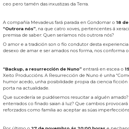
ceo pero tamén das inxustizas da Terra.
A compañía Mevadeus fará parada en Gondomar o
18 de
“Outrora nós”
, na que catro xoves, pertencentes á xerac
premisa de saber: Quen seríamos nós outrora nós?
O amor e a tradición son o fío condutor desta experienc
desexo de amar e ser amados nos forma, nos conforma o
“Backup, a resurrección de Nuno”
entrará en escea o
1
Xeito Produccións. A Resurrección de Nuno é unha “Com
humor acedo, unha posibilidade propia da ciencia ficción
porta na actualidade.
Que sucedería se puidésemos resucitar a alguén amado?
enterrados co finado saian á luz? Que cambios provocará
reforzados como familia ao aceptar as súas imperfeccións
Por último o
27 de novembro ás 20:00 horas
e pechando