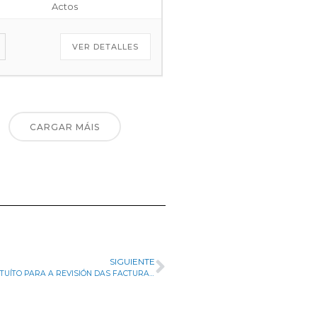
Actos
VER DETALLES
CARGAR MÁIS
SIGUIENTE
O CONCELLO OFRECE UN SERVIZO DE ASESORAMENTO GRATUÍTO PARA A REVISIÓN DAS FACTURAS ELÉCTRICAS PARA O COMERCIO DE GONDOMAR