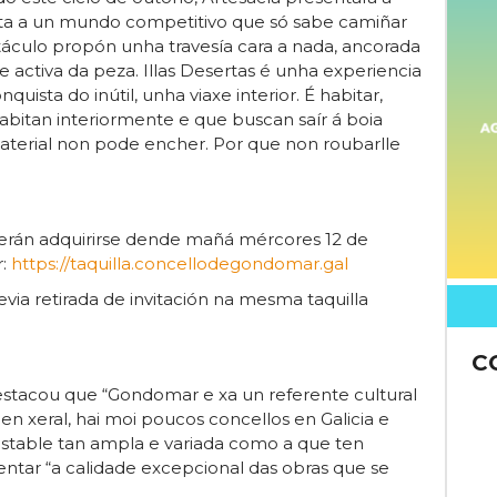
a a un mundo competitivo que só sabe camiñar
táculo propón unha travesía cara a nada, ancorada
e activa da peza. Illas Desertas é unha experiencia
quista do inútil, unha viaxe interior. É habitar,
habitan interiormente e que buscan saír á boia
aterial non pode encher. Por que non roubarlle
oderán adquirirse dende mañá mércores 12 de
r:
https://taquilla.concellodegondomar.gal
evia retirada de invitación na mesma taquilla
C
destacou que “Gondomar e xa un referente cultural
 en xeral, hai moi poucos concellos en Galicia e
stable tan ampla e variada como a que ten
entar “a calidade excepcional das obras que se