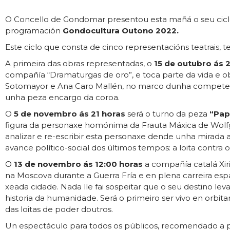
O Concello de Gondomar presentou esta mañá o seu cicl
programación
Gondocultura Outono 2022.
Este ciclo que consta de cinco representacións teatrais, te
A primeira das obras representadas, o
15 de outubro ás 
compañía “Dramaturgas de oro”, e toca parte da vida e ob
Sotomayor e Ana Caro Mallén, no marco dunha competencia
unha peza encargo da coroa.
O
5 de novembro ás 21 horas
será o turno da peza
“Pap
figura da personaxe homónima da Frauta Máxica de Wol
analizar e re-escribir esta personaxe dende unha mirada
avance político-social dos últimos tempos: a loita contra 
O
13 de novembro ás 12:00 horas
a compañía catalá Xir
na Moscova durante a Guerra Fría e en plena carreira espa
xeada cidade. Nada lle fai sospeitar que o seu destino lev
historia da humanidade. Será o primeiro ser vivo en orbit
das loitas de poder doutros.
Un espectáculo para todos os públicos, recomendado a par