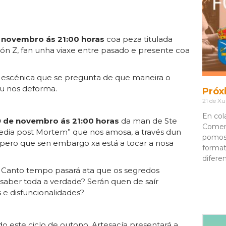
 novembro ás 21:00 horas
coa peza titulada
ión Z, fan unha viaxe entre pasado e presente coa
ia escénica que se pregunta de que maneira o
u nos deforma.
Próx
21 de Xu
En col
9 de novembro ás 21:00 horas
da man de Ste
Comerc
edia post Mortem” que nos amosa, a través dun
pomos
 pero que sen embargo xa está a tocar a nosa
format
difere
 Canto tempo pasará ata que os segredos
 saber toda a verdade? Serán quen de saír
 e disfuncionalidades?
 este ciclo de outono, Artesacía presentará a