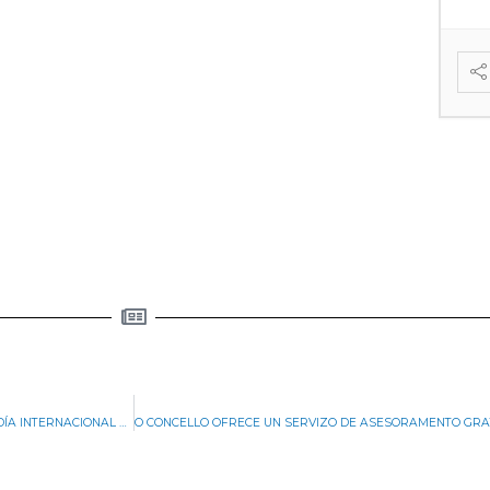
O CONCELLO ORGANIZA DÚAS CHARLAS PARA A MOCIDADE CON MOTIVO DO DÍA INTERNACIONAL DA SAÚDE MENTAL