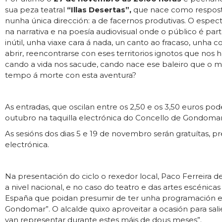
sua peza teatral
“Illas Desertas”,
que nace como respost
nunha única dirección: a de facernos produtivas. O espec
na narrativa e na poesía audiovisual onde o público é part
inútil, unha viaxe cara á nada, un canto ao fracaso, unha con
abrir, reencontrarse con eses territorios ignotos que nos 
cando a vida nos sacude, cando nace ese baleiro que o m
tempo á morte con esta aventura?
As entradas, que oscilan entre os 2,50 e os 3,50 euros p
outubro na taquilla electrónica do Concello de Gondoma
As sesións dos dias 5 e 19 de novembro serán gratuítas, pr
electrónica.
Na presentación do ciclo o rexedor local, Paco Ferreira 
a nivel nacional, e no caso do teatro e das artes escénicas
España que poidan presumir de ter unha programación e
Gondomar”. O alcalde quixo aproveitar a ocasión para sali
van representar durante estes máis de dous meses”.