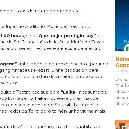
o de outono de teatro dentro da súa
rá lugar no Auditorio Municipal Lois Tobío.
21:00 horas
, será
“Que mujer prodigio soy”
, da
ra de Sor Juana Inés de la Cruz, María de Zayas
 por ser as mellores e a elexida para escribir
Noit
agena”
unha ópera electrónica nacida a partir da
Gon
fgang Amadeus Mozart. Unha produción para
27 de Xu
 actual e en base a dun dos maiores procesos de
O vind
o sexismo.
Monte 
observ
iquitela Teatre coa sua obra
“Laika”
nos sumerxe
novam
cial. A cadeliña Laika sobrevive polas rúas da
observ
araa ao espazo dentro do Sputnik ll e pasará á
ar ao redor da Terra pero tamén unha vítima máis
tir dos 4 anos, que nos fala das marabillas do