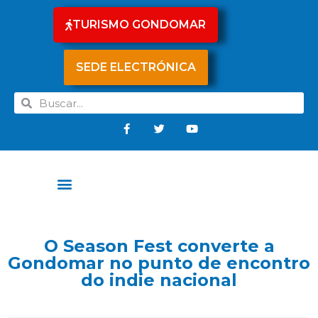
TURISMO GONDOMAR
SEDE ELECTRÓNICA
O Season Fest converte a
Gondomar no punto de encontro
do indie nacional