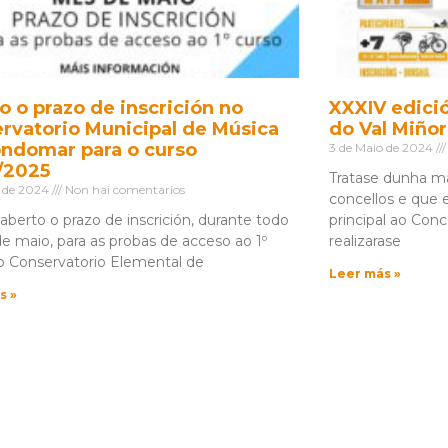
o o prazo de inscrición no
XXXIV edició
rvatorio Municipal de Música
do Val Miñor
ndomar para o curso
3 de Maio de 2024
/2025
Tratase dunha ma
o de 2024
Non hai comentarios
concellos e que 
 aberto o prazo de inscrición, durante todo
principal ao Conc
e maio, para as probas de acceso ao 1º
realizarase
o Conservatorio Elemental de
Leer más »
s »