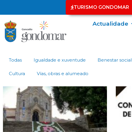
TURISMO GONDOMAR
Actualidade
Todas
Igualdade e xuventude
Benestar social
Cultura
Vías, obras e alumeado