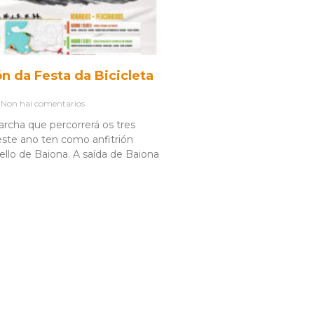
n da Festa da Bicicleta
Non hai comentarios
rcha que percorrerá os tres
este ano ten como anfitrión
ello de Baiona. A saída de Baiona