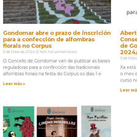
Gondomar abre o prazo de inscrición
Abert
para a confección de alfombras
Conse
florais no Corpus
de Go
2024
3 de Maio de 2024
Non hai comentarios
3 de Mai
O Concello de Gondomar ven de publicar as bases
reguladoras para a confección das tradicionais
Xa está
alfombras florais na festa do Corpus os días 1 e
o mes d
curso n
Leer más »
Leer má