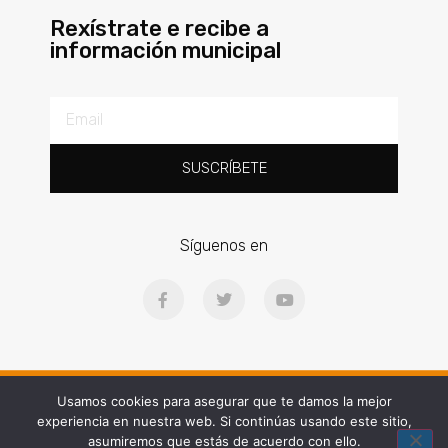
Rexístrate e recibe a
información municipal
SUSCRÍBETE
Síguenos en
Ⓒ2025 | Concello de Gondomar | Praza Doctor Latino Salgueiro, 1, 36380
Usamos cookies para asegurar que te damos la mejor
experiencia en nuestra web. Si continúas usando este sitio,
Web diseñada por People and Brand
asumiremos que estás de acuerdo con ello.