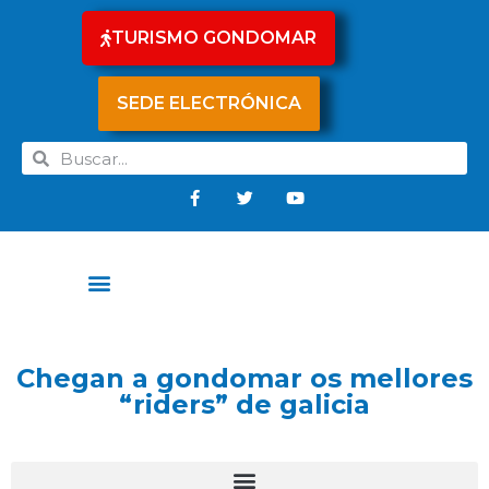
TURISMO GONDOMAR
SEDE ELECTRÓNICA
Chegan a gondomar os mellores
“riders” de galicia