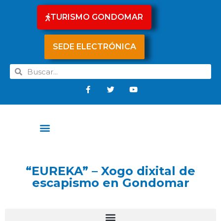
TURISMO GONDOMAR
SEDE ELECTRÓNICA
“EUREKA” – Xogo dixital de
escapismo en Gondomar