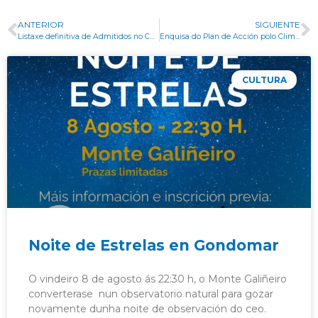
ANTERIOR
SIGUIENTE
Listaxe definitiva de Admitidos no Campamento de Verán “Gondoverán”
Enquisa do Plan de Acción polo Clima e a Enerxía Sostible
CULTURA
Noite de Estrelas en Gondomar
O vindeiro 8 de agosto ás 22:30 h, o Monte Galiñeiro
converterase nun observatorio natural para gozar
novamente dunha noite de observación do ceo.