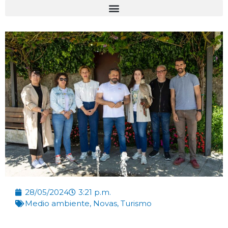
28/05/2024
3:21 p.m.
Medio ambiente
,
Novas
,
Turismo