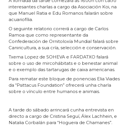
A xornada da tarde comezará ás 16:00h con catro
interesantes charlas a cargo da Asociación Koi, na
que Manuel Ratia e Edu Romanos falarán sobre
acuariofília.
O seguinte relatorio correrá a cargo de Carlos
Ramoa que como representante da
Confederación de Ornitoloxía Mundial falará sobre
Caniricultura, a sua cría, selección e conservación.
Txema Lopez de SOHEVA e FARDATXO falará
sobre o uso de mircohábitats e o benestar animal
e o exemplo das tartarugas de caixa americanas.
Para rematar este bloque de ponencias Elia Viades
da “Psittacus Foundation” ofrecerá unha charla
sobre o vínculo entre humanos e animais.
A tarde do sábado arrincará cunha entrevista en
directo a cargo de Cristina Seguí, Álex Lachhein, e
Natalia Corbalán para “Hoguera de Chamanes”.