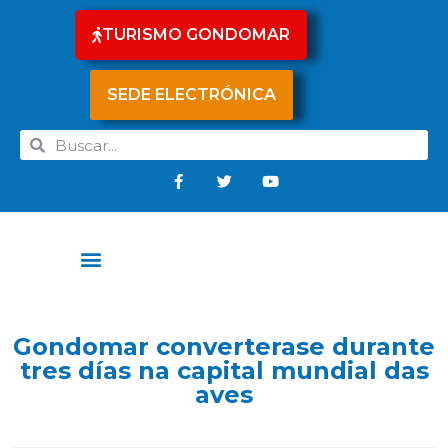
TURISMO GONDOMAR
SEDE ELECTRÓNICA
Gondomar converterase durante
tres días na capital mundial das
aves