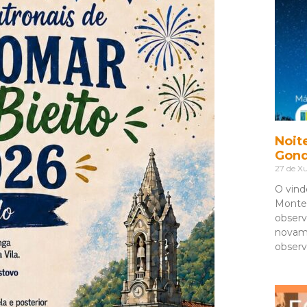
Noit
Gon
27 de Xu
O vind
Monte 
observ
novam
observ