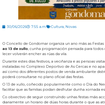
30/06/2026
7:55 a.m.
Cultura
,
Novas
O Concello de Gondomar organiza un ano máis as Festas P
ao 13 de xullo
, cunha programación pensada para todos os
lecer volverán encher as rúas da vila.
Durante estes días festivos, a veciñanza e as persoas vis
instaladas no Complexo Deportivo de As Cercas e no apar
así como dos diferentes postos de venda ambulante distrib
poderá consultarse no plano oficial das festas.
O 13 de xullo, coñecido popularmente como o Día do Nen
facilitar que as familias poidan desfrutar dunha xornada es
Co obxectivo de seguir construíndo unhas festas máis acce
diariamente un horario de dúas horas durante o que as at