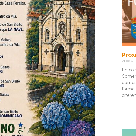
Próx
21 de Xu
En col
Comerc
pomos
format
difere