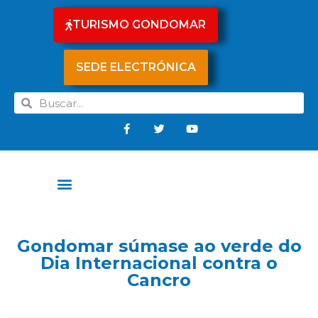
TURISMO GONDOMAR
SEDE ELECTRÓNICA
Gondomar súmase ao verde do
Dia Internacional contra o
Cancro