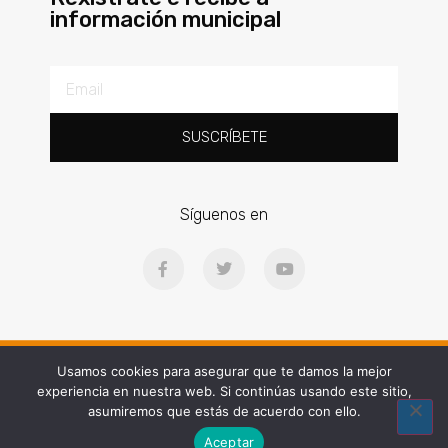
información municipal
SUSCRÍBETE
Síguenos en
Ⓒ2025 | Concello de Gondomar | Praza Doctor Latino Salgueiro, 1, 36380
Usamos cookies para asegurar que te damos la mejor
experiencia en nuestra web. Si continúas usando este sitio,
Web diseñada por People and Brand
asumiremos que estás de acuerdo con ello.
Aceptar