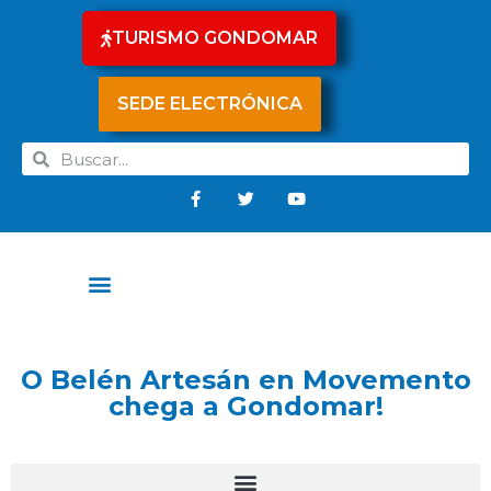
TURISMO GONDOMAR
SEDE ELECTRÓNICA
O Belén Artesán en Movemento
chega a Gondomar!