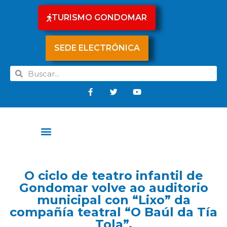
TURISMO GONDOMAR
SEDE ELECTRÓNICA
O ciclo de teatro infantil de
Gondomar volve ao auditorio
municipal con “Lixo” da
compañía teatral “O Baúl da Tía
Tola”.