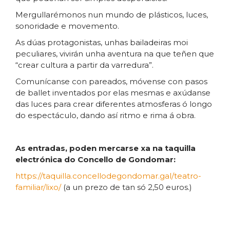
​Mergullarémonos nun mundo de plásticos, luces,
sonoridade e movemento.
​As dúas protagonistas, unhas bailadeiras moi
peculiares, vivirán unha aventura na que teñen que
“crear cultura a partir da varredura”.
​Comunícanse con pareados, móvense con pasos
de ballet inventados por elas mesmas e axúdanse
das luces para crear diferentes atmosferas ó longo
do espectáculo, dando así ritmo e rima á obra.
As entradas, poden mercarse xa na taquilla
electrónica do Concello de Gondomar:
https://taquilla.concellodegondomar.gal/teatro-
familiar/lixo/
(a un prezo de tan só 2,50 euros.)