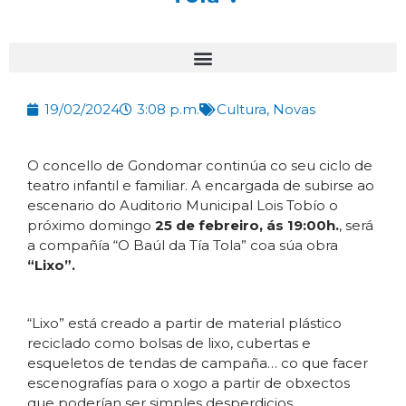
19/02/2024
3:08 p.m.
Cultura
,
Novas
O concello de Gondomar continúa co seu ciclo de
teatro infantil e familiar. A encargada de subirse ao
escenario do Auditorio Municipal Lois Tobío o
próximo domingo
25 de febreiro, ás 19:00h.
, será
a compañía “O Baúl da Tía Tola” coa súa obra
“Lixo”.
“Lixo” está creado a partir de material plástico
reciclado como bolsas de lixo, cubertas e
esqueletos de tendas de campaña… co que facer
escenografías para o xogo a partir de obxectos
que poderían ser simples desperdicios.