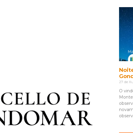
Noit
Gon
27 de Xu
O vind
Monte 
observ
novam
observ