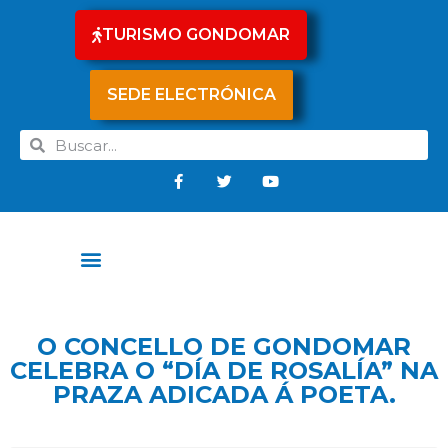
TURISMO GONDOMAR
SEDE ELECTRÓNICA
O CONCELLO DE GONDOMAR
CELEBRA O “DÍA DE ROSALÍA” NA
PRAZA ADICADA Á POETA.