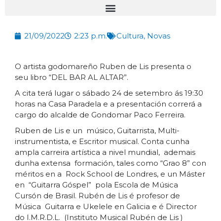
21/09/2022
2:23 p.m.
Cultura
,
Novas
O artista godomareño Ruben de Lis presenta o
seu libro “DEL BAR AL ALTAR”.
A cita terá lugar o sábado 24 de setembro ás 19:30
horas na Casa Paradela e a presentación correrá a
cargo do alcalde de Gondomar Paco Ferreira.
Ruben de Lis e un músico, Guitarrista, Multi-
instrumentista, e Escritor musical. Conta cunha
ampla carreira artística a nivel mundial, ademais
dunha extensa formación, tales como “Grao 8” con
méritos en a Rock School de Londres, e un Máster
en “Guitarra Góspel” pola Escola de Música
Cursón de Brasil. Rubén de Lis é profesor de
Música Guitarra e Ukelele en Galicia e é Director
do I.M.R.D.L. (Instituto Musical Rubén de Lis )