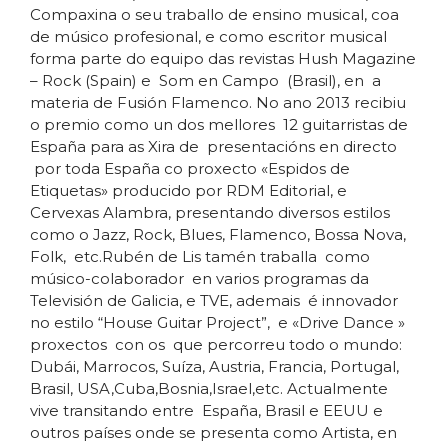
Compaxina o seu traballo de ensino musical, coa
de músico profesional, e como escritor musical
forma parte do equipo das revistas Hush Magazine
– Rock (Spain) e Som en Campo (Brasil), en a
materia de Fusión Flamenco. No ano 2013 recibiu
o premio como un dos mellores 12 guitarristas de
España para as Xira de presentacións en directo
por toda España co proxecto «Espidos de
Etiquetas» producido por RDM Editorial, e
Cervexas Alambra, presentando diversos estilos
como o Jazz, Rock, Blues, Flamenco, Bossa Nova,
Folk, etc.Rubén de Lis tamén traballa como
músico-colaborador en varios programas da
Televisión de Galicia, e TVE, ademais é innovador
no estilo “House Guitar Project”, e «Drive Dance »
proxectos con os que percorreu todo o mundo:
Dubái, Marrocos, Suíza, Austria, Francia, Portugal,
Brasil, USA,Cuba,Bosnia,Israel,etc. Actualmente
vive transitando entre España, Brasil e EEUU e
outros países onde se presenta como Artista, en