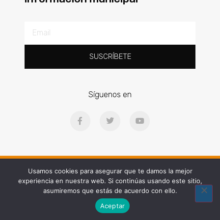
SUSCRÍBETE
Síguenos en
Ⓒ2025 | Concello de Gondomar | Praza Doctor Latino Salgueiro, 1, 36380
Usamos cookies para asegurar que te damos la mejor
experiencia en nuestra web. Si continúas usando este sitio,
Web diseñada por People and Brand
asumiremos que estás de acuerdo con ello.
Aceptar
Algúns dereitos reservados © 2025