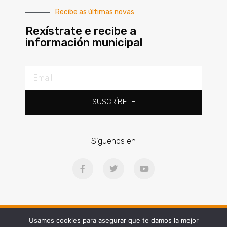
Recibe as últimas novas
Rexístrate e recibe a
información municipal
SUSCRÍBETE
Síguenos en
Ⓒ2025 | Concello de Gondomar | Praza Doctor Latino Salgueiro, 1, 36380
Usamos cookies para asegurar que te damos la mejor