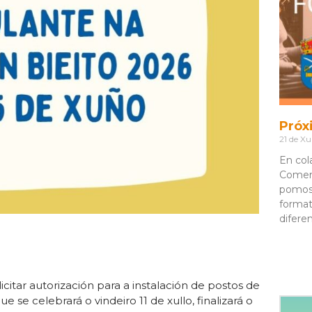
Próx
21 de Xu
En col
Comerc
pomos
format
difere
itar autorización para a instalación de postos de
se celebrará o vindeiro 11 de xullo, finalizará o