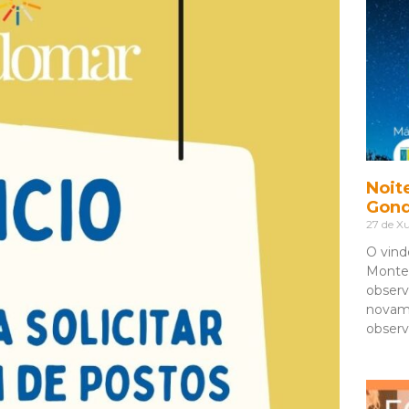
Noit
Gon
27 de Xu
O vind
Monte 
observ
novam
observ