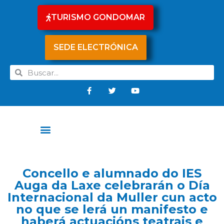
TURISMO GONDOMAR
SEDE ELECTRÓNICA
Concello e alumnado do IES
Auga da Laxe celebrarán o Día
Internacional da Muller cun acto
no que se lerá un manifesto e
haberá actuacións teatrais e