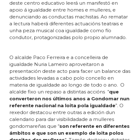
deste centro educativo leerá un manifestó en
apoio á igualdade entre homes e mulleres, e
denunciando as conductas machistas. Ao rematar
a lectura haberá diferentes actuacións teatrais e
unha peza musical coa igualdade como fío
condutor, protagonizadas polo propio alumnado.
O alcalde Paco Ferreira e a concelleira de
igualdade Nuria Lameiro aproveitaron a
presentación deste acto para facer un balance das
actividades levadas a cabo polo concello en
materia de igualdade ao longo de todo o ano. O
alcalde fixo un repaso a distintas accións “
que
converteron nos últimos anos a Gondomar nun
referente nacional na loita pola igualdade
”. O
rexedor destacou entre outras a edición dun
calendario para dar visibilidadade a mulleres
gondomareñas que “
son referente en diferentes
ámbitos e que son un exemplo de loita polos
dereitos das mulleres
”. Tamén destacou distintos