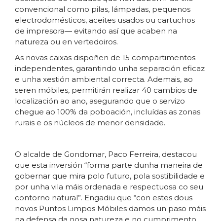
convencional como pilas, lámpadas, pequenos
electrodomésticos, aceites usados ou cartuchos
de impresora— evitando así que acaben na
natureza ou en vertedoiros.
As novas caixas dispoñen de 15 compartimentos
independentes, garantindo unha separación eficaz
e unha xestión ambiental correcta. Ademais, ao
seren móbiles, permitirán realizar 40 cambios de
localización ao ano, asegurando que o servizo
chegue ao 100% da poboación, incluídas as zonas
rurais e os núcleos de menor densidade.
O alcalde de Gondomar, Paco Ferreira, destacou
que esta inversión “forma parte dunha maneira de
gobernar que mira polo futuro, pola sostibilidade e
por unha vila máis ordenada e respectuosa co seu
contorno natural”. Engadiu que “con estes dous
novos Puntos Limpos Móbiles damos un paso máis
na defensa da nosa natureza e no cumprimento