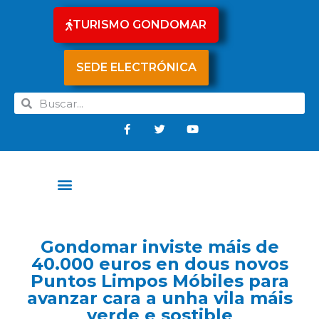
TURISMO GONDOMAR
SEDE ELECTRÓNICA
Gondomar inviste máis de
40.000 euros en dous novos
Puntos Limpos Móbiles para
avanzar cara a unha vila máis
verde e sostible