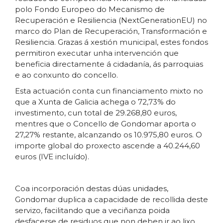
polo Fondo Europeo do Mecanismo de
Recuperación e Resiliencia (NextGenerationEU) no
marco do Plan de Recuperación, Transformación e
Resiliencia. Grazas á xestión municipal, estes fondos
permitiron executar unha intervención que
beneficia directamente á cidadanía, ás parroquias
e ao conxunto do concello.
Esta actuación conta cun financiamento mixto no
que a Xunta de Galicia achega o 72,73% do
investimento, cun total de 29.268,80 euros,
mentres que o Concello de Gondomar aporta o
27,27% restante, alcanzando os 10.975,80 euros. O
importe global do proxecto ascende a 40.244,60
euros (IVE incluído).
Coa incorporación destas dúas unidades,
Gondomar duplica a capacidade de recollida deste
servizo, facilitando que a veciñanza poida
desfacerse de residuos que non deben ir ao lixo