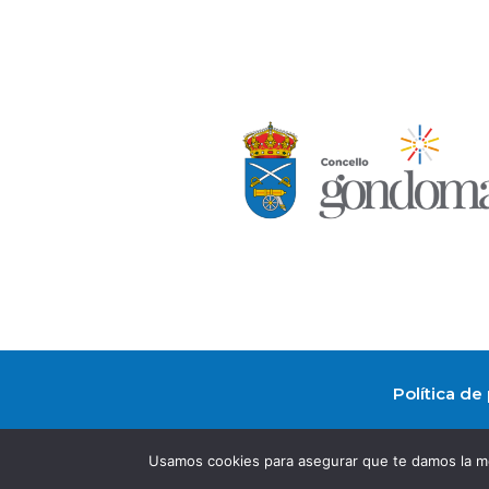
Política de
Usamos cookies para asegurar que te damos la me
Ⓒ2025 | Concello de Gondomar | Praza Doctor Latino Salgueiro, 1, 36380