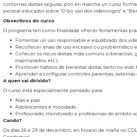
contornas dixitais seguras, pon en marcha un curso format
persoal educador sobre “O bo uso dos videoxogos” e “Benes
Obxectivos do curso
O programa ten como finalidade ofrecer ferramentas práct
Fomentar un uso responsable e equilibrado dos vid
Recoñecer sinais de uso excesivo ou problemático e
Coñecer os riscos dixitais máis comúns (ciberacoso, g
inapropiados, etc.).
Promover hábitos de benestar dixital, tanto no eido 
Aprender a configurar controles parentais, sistemas
A quen vai dirixido?
O curso está especialmente pensado para:
Nais e pais.
Adolescentes e mocidade.
Profesorado, monitorado e profesionais do ámbito s
Cando?
Os días 26 e 29 de decembro, en horario de maña no CD
Gondomar).