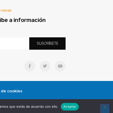
s novas
ibe a información
SUSCRÍBETE
a de cookies
remos que estás de acuerdo con ello.
Aceptar
Algúns dereitos reservados © 2025