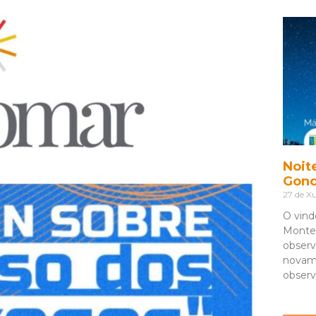
Noit
Gon
27 de Xu
O vind
Monte 
observ
novam
observ