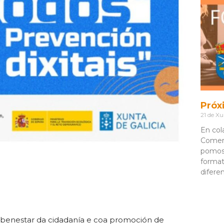
Próx
21 de Xu
En col
Comerc
pomos
format
difere
benestar da cidadanía e coa promoción de