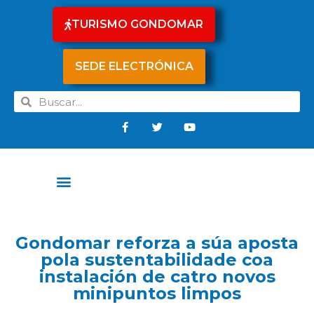
TURISMO GONDOMAR
SEDE ELECTRÓNICA
Gondomar reforza a súa aposta
pola sustentabilidade coa
instalación de catro novos
minipuntos limpos